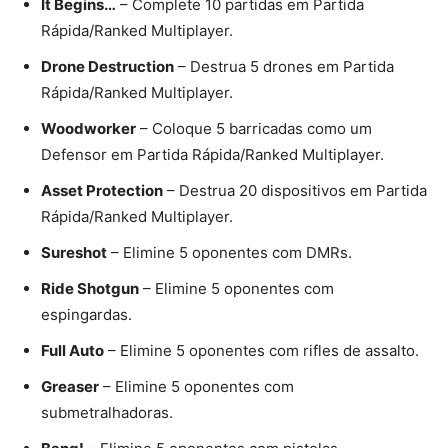
It Begins…
– Complete 10 partidas em Partida
Rápida/Ranked Multiplayer.
Drone Destruction
– Destrua 5 drones em Partida
Rápida/Ranked Multiplayer.
Woodworker
– Coloque 5 barricadas como um
Defensor em Partida Rápida/Ranked Multiplayer.
Asset Protection
– Destrua 20 dispositivos em Partida
Rápida/Ranked Multiplayer.
Sureshot
– Elimine 5 oponentes com DMRs.
Ride Shotgun
– Elimine 5 oponentes com
espingardas.
Full Auto
– Elimine 5 oponentes com rifles de assalto.
Greaser
– Elimine 5 oponentes com
submetralhadoras.