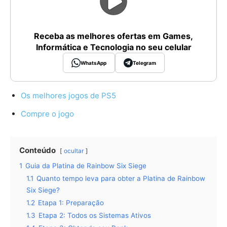
Receba as melhores ofertas em Games,
Informática e Tecnologia no seu celular
WhatsApp
Telegram
Os melhores jogos de PS5
Compre o jogo
Conteúdo
ocultar
1
Guia da Platina de Rainbow Six Siege
1.1
Quanto tempo leva para obter a Platina de Rainbow
Six Siege?
1.2
Etapa 1: Preparação
1.3
Etapa 2: Todos os Sistemas Ativos