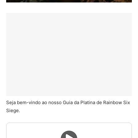
Seja bem-vindo ao nosso Guia da Platina de Rainbow Six
Siege.