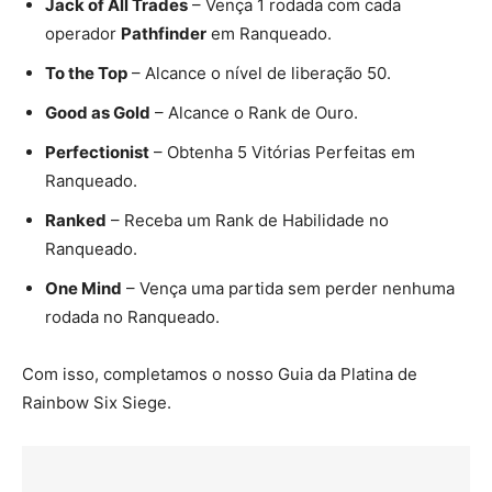
Jack of All Trades
– Vença 1 rodada com cada
operador
Pathfinder
em Ranqueado.
To the Top
– Alcance o nível de liberação 50.
Good as Gold
– Alcance o Rank de Ouro.
Perfectionist
– Obtenha 5 Vitórias Perfeitas em
Ranqueado.
Ranked
– Receba um Rank de Habilidade no
Ranqueado.
One Mind
– Vença uma partida sem perder nenhuma
rodada no Ranqueado.
Com isso, completamos o nosso Guia da Platina de
Rainbow Six Siege.