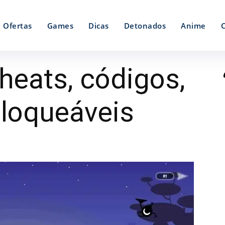
Ofertas
Games
Dicas
Detonados
Anime
heats, códigos,
bloqueáveis