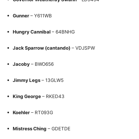
Gunner
– Y611WB
Hungry Cannibal
– 64BNHG
Jack Sparrow (cantando)
– VDJSPW
Jacoby
– BWO656
Jimmy Legs
– 13GLW5
King George
– RKED43
Koehler
– RT093G
Mistress Ching
– GDETDE