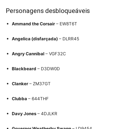
Personagens desbloqueáveis
Ammand the Corsair
– EW8T6T
Angelica (disfarçada)
– DLRR45
Angry Cannibal
– VGF32C
Blackbeard
– D3DW0D
Clanker
– ZM37GT
Clubba
– 644THF
Davy Jones
– 4DJLKR
Governor Weatherby Swann
– LD9454