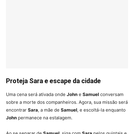
Proteja Sara e escape da cidade
Uma cena será ativada onde
John
e
Samuel
conversam
sobre a morte dos companheiros. Agora, sua missão será
encontrar
Sara
, a mãe de
Samuel
, e escoltá-la enquanto
John
permanece na estalagem.
Ao se separar de
Samuel
, siga com
Sara
pelos quintais e