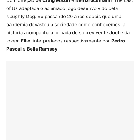
Com direção de
Craig Mazin
e
Neil Druckmann
, The Last
of Us adaptada o aclamado jogo desenvolvido pela
Naughty Dog. Se passando 20 anos depois que uma
pandemia devastou a sociedade como conhecemos, a
história acompanha a jornada do sobrevivente
Joel
e da
jovem
Ellie
, interpretados respectivamente por
Pedro
Pascal
e
Bella Ramsey
.