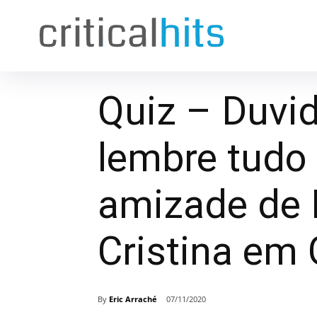
Quiz – Duvi
lembre tudo
amizade de 
Cristina em
By
Eric Arraché
07/11/2020