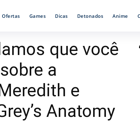
Ofertas
Games
Dicas
Detonados
Anime
damos que você
 sobre a
Meredith e
 Grey’s Anatomy