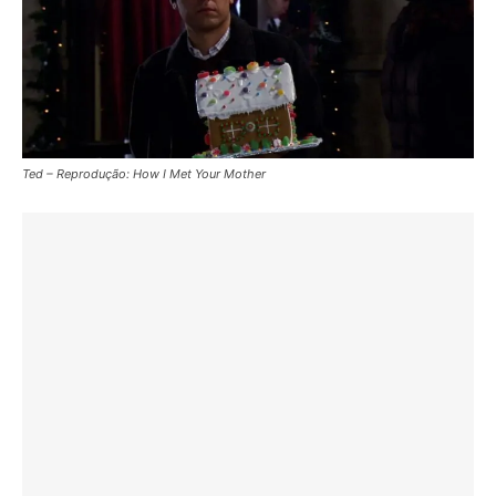
Ted – Reprodução: How I Met Your Mother