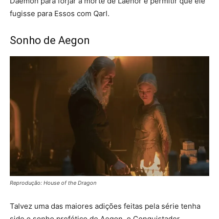
Daemon para forjar a morte de Laenor e permitir que ele
fugisse para Essos com Qarl.
Sonho de Aegon
Reprodução: House of the Dragon
Talvez uma das maiores adições feitas pela série tenha
sido o sonho profético de Aegon, o Conquistador,