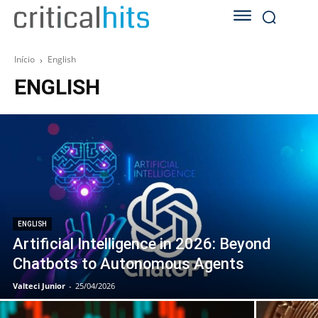
Início
English
ENGLISH
ENGLISH
Artificial Intelligence in 2026: Beyond
Chatbots to Autonomous Agents
Valteci Junior
-
25/04/2026