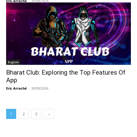
Eric Arraché
-
30/08/2024
English
Bharat Club: Exploring the Top Features Of
App
Eric Arraché
-
30/08/2024
1
2
3