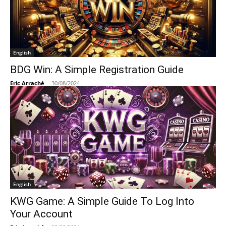
English
BDG Win: A Simple Registration Guide
Eric Arraché
-
30/08/2024
English
KWG Game: A Simple Guide To Log Into
Your Account