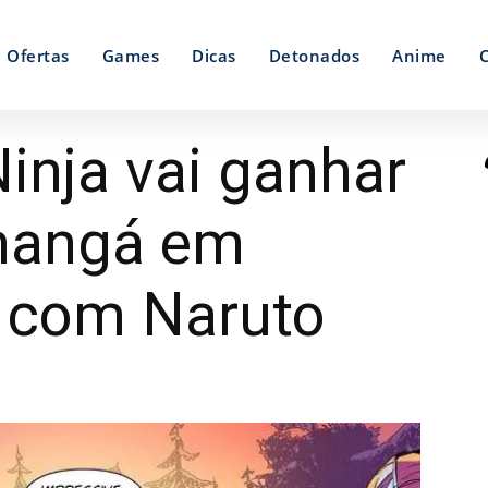
Ofertas
Games
Dicas
Detonados
Anime
inja vai ganhar
mangá em
 com Naruto