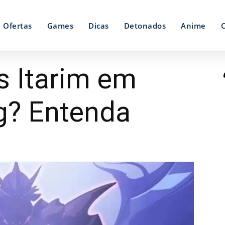
Ofertas
Games
Dicas
Detonados
Anime
s Itarim em
ng? Entenda