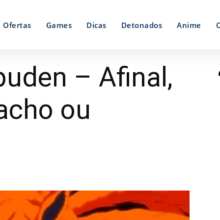
Ofertas
Games
Dicas
Detonados
Anime
uden – Afinal,
acho ou