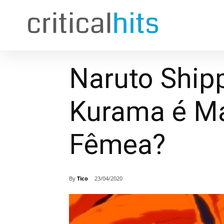
Naruto Shipp
Kurama é M
Fêmea?
By
Tico
23/04/2020