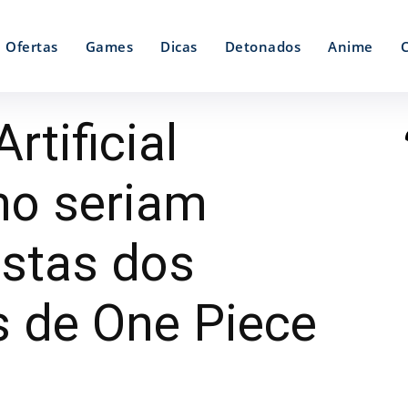
Ofertas
Games
Dicas
Detonados
Anime
rtificial
mo seriam
istas dos
 de One Piece