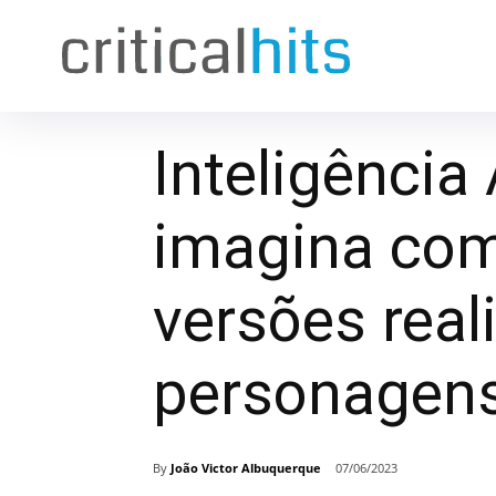
Inteligência A
imagina co
versões real
personagens
By
João Victor Albuquerque
07/06/2023