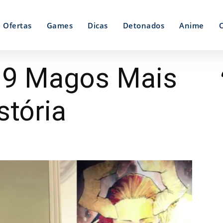
Ofertas
Games
Dicas
Detonados
Anime
s 9 Magos Mais
stória