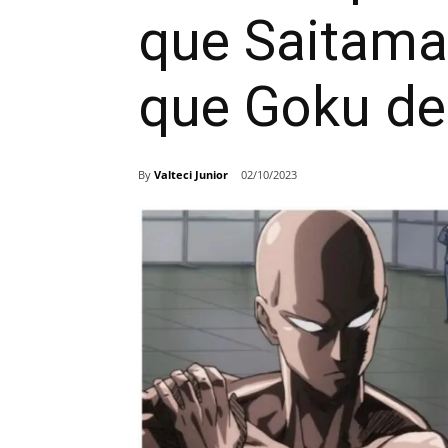
que Saitama
que Goku de
By
Valteci Junior
02/10/2023