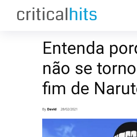
Entenda por
não se torn
fim de Naru
By
David
28/02/2021