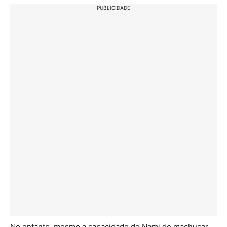
PUBLICIDADE
No entanto, mesmo a capacidade de Nami de machucar