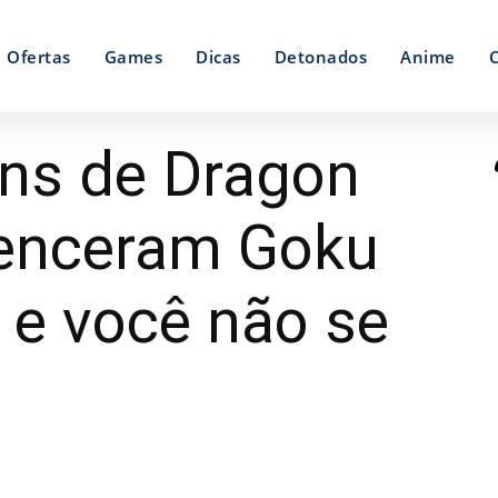
Ofertas
Games
Dicas
Detonados
Anime
ns de Dragon
 venceram Goku
 e você não se