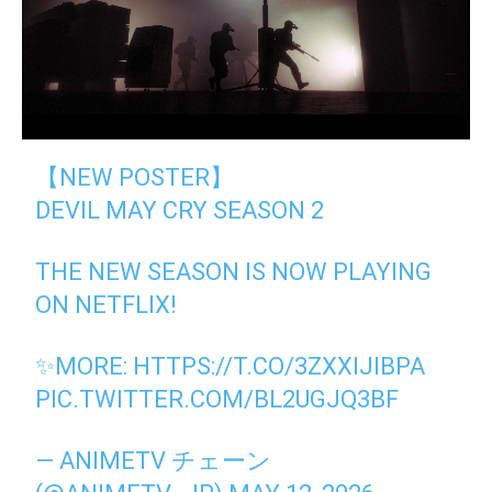
【NEW POSTER】
DEVIL MAY CRY SEASON 2
THE NEW SEASON IS NOW PLAYING
ON NETFLIX!
✨MORE:
HTTPS://T.CO/3ZXXIJIBPA
PIC.TWITTER.COM/BL2UGJQ3BF
— ANIMETV チェーン