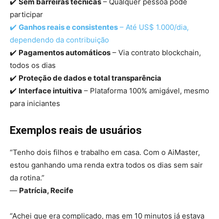
✔️
Sem barreiras técnicas
– Qualquer pessoa pode
participar
✔️
Ganhos reais e consistentes
– Até US$ 1.000/dia,
dependendo da contribuição
✔️
Pagamentos automáticos
– Via contrato blockchain,
todos os dias
✔️
Proteção de dados e total transparência
✔️
Interface intuitiva
– Plataforma 100% amigável, mesmo
para iniciantes
Exemplos reais de usuários
“Tenho dois filhos e trabalho em casa. Com o AiMaster,
estou ganhando uma renda extra todos os dias sem sair
da rotina.”
—
Patrícia, Recife
“Achei que era complicado, mas em 10 minutos já estava