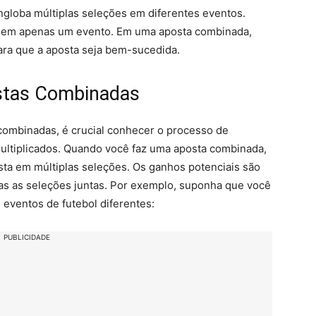
globa múltiplas seleções em diferentes eventos.
ta em apenas um evento. Em uma aposta combinada,
ra que a aposta seja bem-sucedida.
stas Combinadas
ombinadas, é crucial conhecer o processo de
ultiplicados. Quando você faz uma aposta combinada,
ta em múltiplas seleções. Os ganhos potenciais são
das as seleções juntas. Por exemplo, suponha que você
eventos de futebol diferentes:
PUBLICIDADE