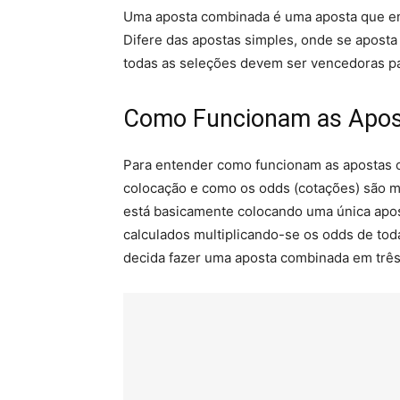
Uma aposta combinada é uma aposta que en
Difere das apostas simples, onde se apos
todas as seleções devem ser vencedoras pa
Como Funcionam as Apo
Para entender como funcionam as apostas c
colocação e como os odds (cotações) são m
está basicamente colocando uma única apos
calculados multiplicando-se os odds de to
decida fazer uma aposta combinada em três 