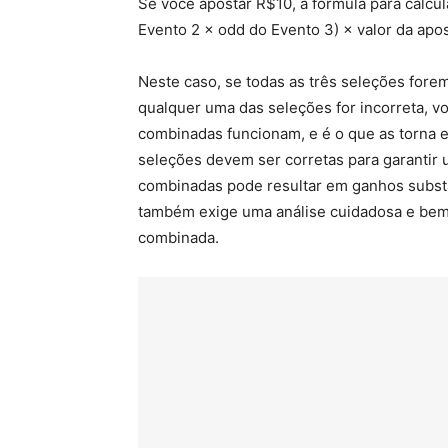
Se você apostar R$10, a fórmula para calcul
Evento 2 × odd do Evento 3) × valor da apos
Neste caso, se todas as três seleções fore
qualquer uma das seleções for incorreta, vo
combinadas funcionam, e é o que as torna 
seleções devem ser corretas para garantir 
combinadas pode resultar em ganhos substan
também exige uma análise cuidadosa e bem 
combinada.