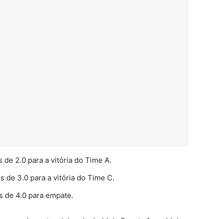
de 2.0 para a vitória do Time A.
 de 3.0 para a vitória do Time C.
s de 4.0 para empate.