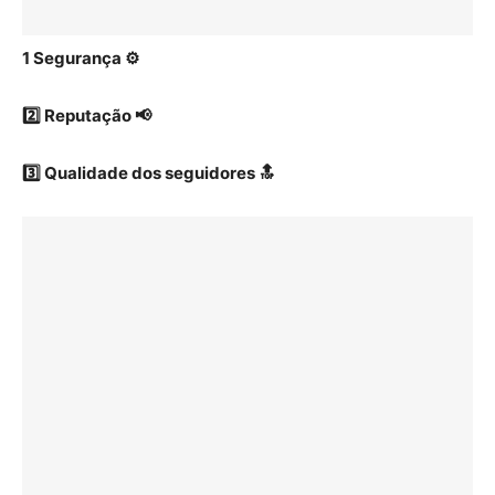
1️ Segurança ⚙️
2️⃣ Reputação 📢
3️⃣ Qualidade dos seguidores 🔝