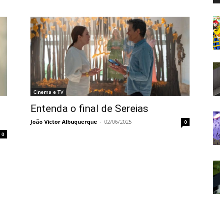
Cinema e TV
Entenda o final de Sereias
João Victor Albuquerque
-
02/06/2025
0
0