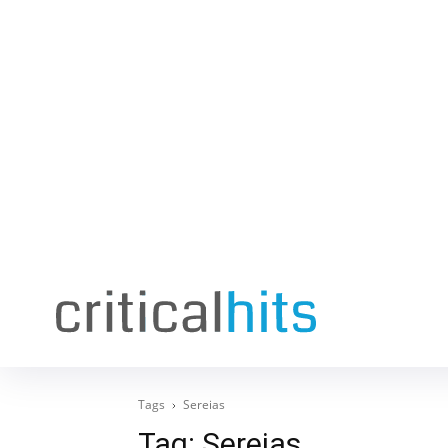
Tags
Sereias
Tag:
Sereias