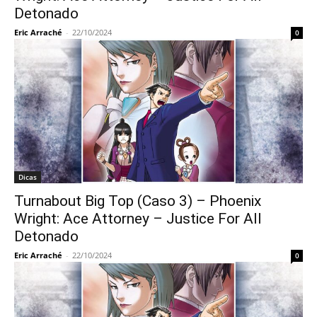
Detonado
Eric Arraché
-
22/10/2024
0
Dicas
Turnabout Big Top (Caso 3) – Phoenix
Wright: Ace Attorney – Justice For All
Detonado
Eric Arraché
-
22/10/2024
0