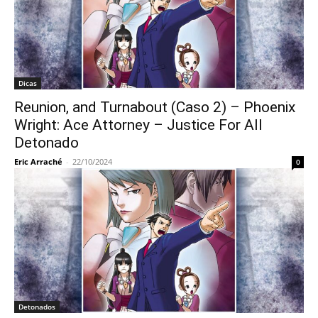
Dicas
Reunion, and Turnabout (Caso 2) – Phoenix
Wright: Ace Attorney – Justice For All
Detonado
Eric Arraché
-
22/10/2024
0
Detonados