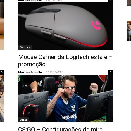
Games
Mouse Gamer da Logitech está em
promoção
Marcos Schulle
-
11/11/2022
0
0
Dicas
CS:GO – Configurações de mira,