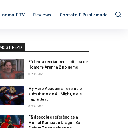
Cinema E TV
Reviews
Contato E Publicidade
MOST READ
Fã tenta recriar cena icônica de
Homem-Aranha 2 no game
07/08/2026
My Hero Academia revelou o
substituto de All Might, e ele
não é Deku
07/08/2026
Fã descobre referências a
Mortal Kombat e Dragon Ball