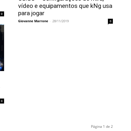
vídeo e equipamentos que kNg usa
para jogar
0
Giovanne Marrone
-
28/11/2019
0
a
0
Página 1 de 2