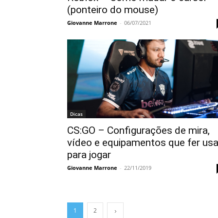
(ponteiro do mouse)
Giovanne Marrone
-
06/07/2021
Dicas
CS:GO – Configurações de mira,
vídeo e equipamentos que fer us
para jogar
Giovanne Marrone
-
22/11/2019
1
2