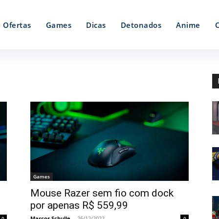
Ofertas
Games
Dicas
Detonados
Anime
Games
Mouse Razer sem fio com dock
por apenas R$ 559,99
Marcos Schulle
-
26/12/2022
0
0