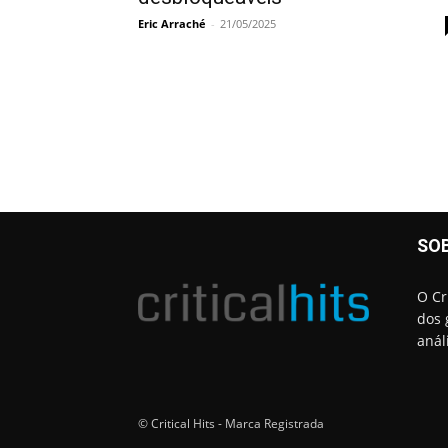
Eric Arraché
-
21/05/2025
SO
O Cr
dos 
anál
© Critical Hits - Marca Registrada