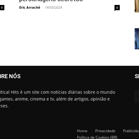
Eric Arraché
-
14/03/2024
0
0
BRE NÓS
S
itical Hits é um site com notícias diárias sobre o mundo
games, anime, cinema e tv, além de artigos, opinião e
ises.
Home
Privacidade
Publicid
Política de Cookies (BR)