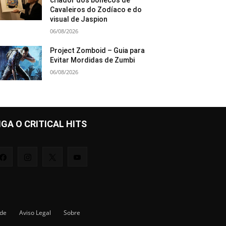
criador dos bonecos de
Cavaleiros do Zodíaco e do
visual de Jaspion
06/08/2026
Project Zomboid – Guia para
Evitar Mordidas de Zumbi
06/08/2026
IGA O CRITICAL HITS
ade
Aviso Legal
Sobre