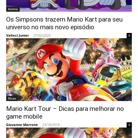
Anime
Os Simpsons trazem Mario Kart para seu
universo no mais novo episódio
Valteci Junior
-
27/02/2024
0
Dicas
Mario Kart Tour – Dicas para melhorar no
game mobile
Giovanne Marrone
-
23/10/2019
0