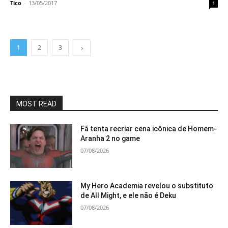
Tico
-
13/05/2017
1
1
2
3
MOST READ
Fã tenta recriar cena icônica de Homem-
Aranha 2 no game
07/08/2026
My Hero Academia revelou o substituto
de All Might, e ele não é Deku
07/08/2026