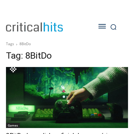
Tags
8BitDo
Tag:
8BitDo
Games