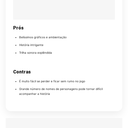
Prós
Belíssimos gráficos e ambientação
História intrigante
Trilha sonora explêndida
Contras
É muito fácil se perder e ficar sem rumo no jogo
Grande número de nomes de personagens pode tornar difícil
acompanhar a história