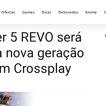
Ofertas
Games
Dicas
Detonados
Anime
er 5 REVO será
a nova geração
om Crossplay