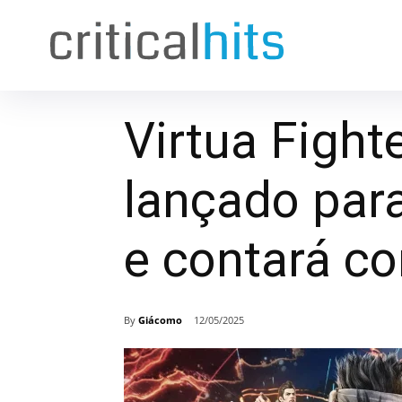
Virtua Fight
lançado par
e contará c
By
Giácomo
12/05/2025