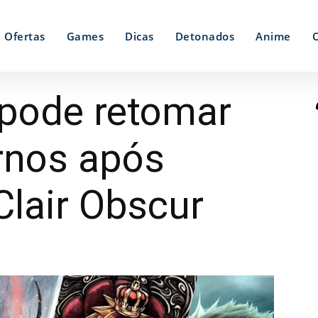
Ofertas
Games
Dicas
Detonados
Anime
 pode retomar
rnos após
Clair Obscur