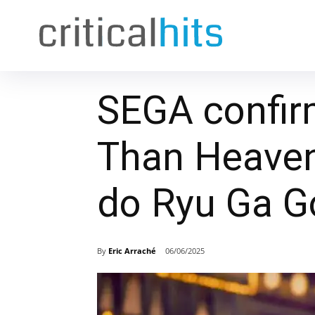
SEGA confir
Than Heaven
do Ryu Ga G
By
Eric Arraché
06/06/2025