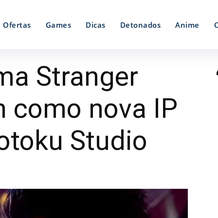
Ofertas
Games
Dicas
Detonados
Anime
ma Stranger
 como nova IP
otoku Studio