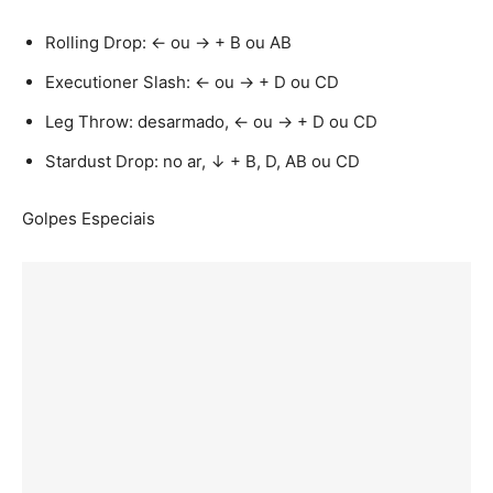
Rolling Drop: ← ou → + B ou AB
Executioner Slash: ← ou → + D ou CD
Leg Throw: desarmado, ← ou → + D ou CD
Stardust Drop: no ar, ↓ + B, D, AB ou CD
Golpes Especiais