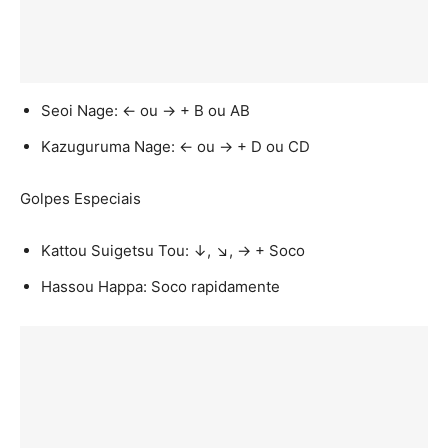
Seoi Nage: ← ou → + B ou AB
Kazuguruma Nage: ← ou → + D ou CD
Golpes Especiais
Kattou Suigetsu Tou: ↓, ↘, → + Soco
Hassou Happa: Soco rapidamente