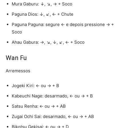
Mura Gaburu: ↓, ↘, → + Soco
Paguna Dios: ↓, ↙, ← + Chute
Paguna Paguna: segure ← e depois pressione → +
Soco
Ahau Gabura: →, ↘, ↓, ↙, ← + Soco
Wan Fu
Arremessos
Jogeki Kiri: ← ou → + B
Kabeuchi Nage: desarmado, ← ou → + B
Satsu Renha: ← ou → + AB
Zugai Ochi Sai: desarmado, ← ou → + AB
Bikotsu Gekisai: ← ou → + D