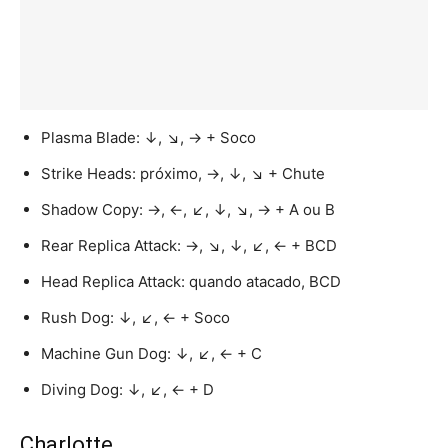
Plasma Blade: ↓, ↘, → + Soco
Strike Heads: próximo, →, ↓, ↘ + Chute
Shadow Copy: →, ←, ↙, ↓, ↘, → + A ou B
Rear Replica Attack: →, ↘, ↓, ↙, ← + BCD
Head Replica Attack: quando atacado, BCD
Rush Dog: ↓, ↙, ← + Soco
Machine Gun Dog: ↓, ↙, ← + C
Diving Dog: ↓, ↙, ← + D
Charlotte