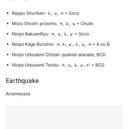
Reppu Shuriken: ↓, ↘, → + Soco
Mozu Otoshi: próximo, →, ↓, ↘ + Chute
Ninpo BakuenRyu: →, ↘, ↓, ↙ + Soco
Ninpo Kage Bunshin: →, ←, ↙, ↓, ↘, → + A ou B
Ninpo Utsusemi Chizan: quando atacado, BCD
Ninpo Utsusemi Tenbu: →, ↘, ↓, ↙, ← + BCD
Earthquake
Arremessos