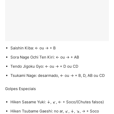
Saishin Kiba: ← ou → + B
Sora Nage Ochi Ten Kiri: ← ou → + AB
Tendo Jigoku Gyo: ← ou → + D ou CD
Tsukami Nage: desarmado, ← ou → + B, D, AB ou CD
Golpes Especiais
Hiken Sasame Yuki: ↓, ↙, ← + Soco/(Chutes falsos)
Hiken Tsubame Gaeshi: no ar, ↙, ↓, ↘, → + Soco