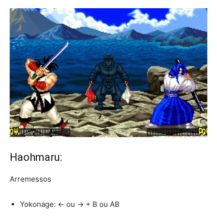
Haohmaru:
Arremessos
Yokonage: ← ou → + B ou AB