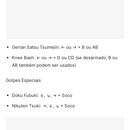
Gen’an Satsu Tsumejin: ← ou → + B ou AB
Knee Bash: ← ou → + D ou CD (se desarmado, B ou
AB também podem ser usados)
Golpes Especiais
Doku Fubuki: ↓, ↘, → + Soco
Nikuten Tsuki: →, ↓, ↘ + Soco