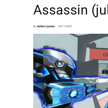
Assassin (ju
By
Valteci Junior
25/11/2020