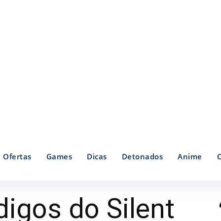
Ofertas
Games
Dicas
Detonados
Anime
igos do Silent