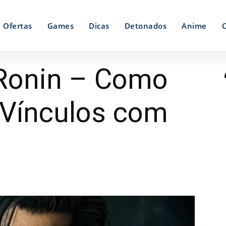
Ofertas
Games
Dicas
Detonados
Anime
 Ronin – Como
 Vínculos com