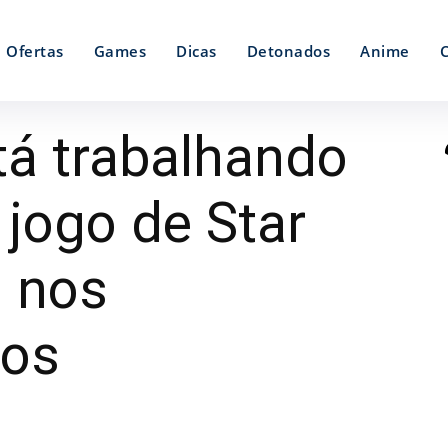
Ofertas
Games
Dicas
Detonados
Anime
á trabalhando
jogo de Star
 nos
nos