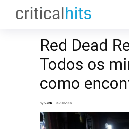
Red Dead Re
Todos os mi
como encont
By
Guru
02/06/2020