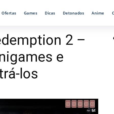
Ofertas
Games
Dicas
Detonados
Anime
demption 2 –
nigames e
rá-los