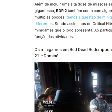
Além de incluir uma alta dose de missões 
gigantesco,
RDR 2
também conta com algum
múltiplas opções,
temos a questão de minig
diferentes
. Sendo assim, nós do Critical Hi
minigames que o jogo apresenta. Ao partic
função das atividades.
Os minigames em Red Dead Redemption 2
21 e Dominó.