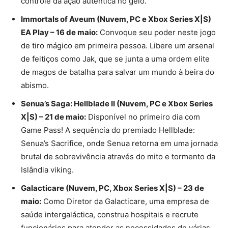
controle da ação autêntica no gelo.
Immortals of Aveum (Nuvem, PC e Xbox Series X|S)
EA Play – 16 de maio:
Convoque seu poder neste jogo
de tiro mágico em primeira pessoa. Libere um arsenal
de feitiços como Jak, que se junta a uma ordem elite
de magos de batalha para salvar um mundo à beira do
abismo.
Senua’s Saga: Hellblade II (Nuvem, PC e Xbox Series
X|S) – 21 de maio:
Disponível no primeiro dia com
Game Pass! A sequência do premiado Hellblade:
Senua’s Sacrifice, onde Senua retorna em uma jornada
brutal de sobrevivência através do mito e tormento da
Islândia viking.
Galacticare (Nuvem, PC, Xbox Series X|S) – 23 de
maio:
Como Diretor da Galacticare, uma empresa de
saúde intergaláctica, construa hospitais e recrute
funcionários para atender as necessidades de várias