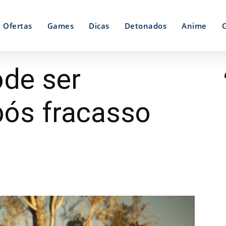
Ofertas
Games
Dicas
Detonados
Anime
de ser
pós fracasso