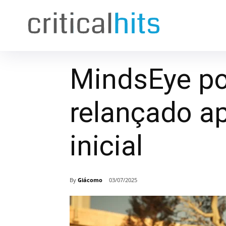
MindsEye po
relançado a
inicial
By
Giácomo
03/07/2025