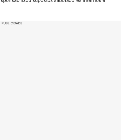
sponsabilizou supostos sabotadores internos e
PUBLICIDADE