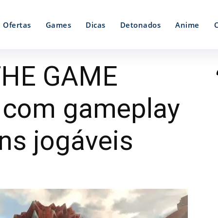
Ofertas
Games
Dicas
Detonados
Anime
 THE GAME
er com gameplay
ns jogáveis