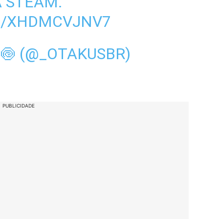
A STEAM.
M/XHDMCVJNV7
 🍥 (@_OTAKUSBR)
PUBLICIDADE