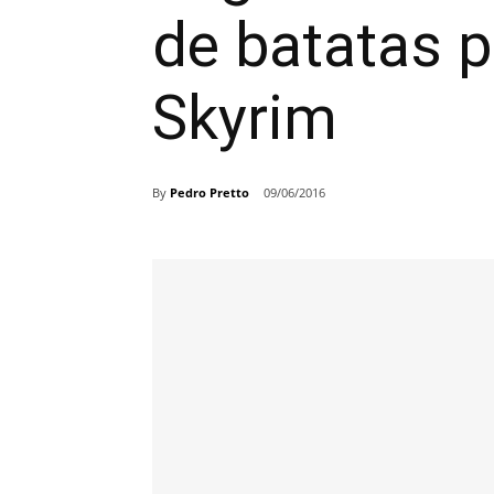
de batatas p
Skyrim
By
Pedro Pretto
09/06/2016