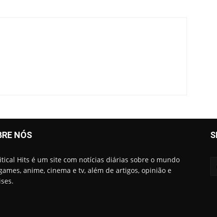
BRE NÓS
S
itical Hits é um site com notícias diárias sobre o mundo
games, anime, cinema e tv, além de artigos, opinião e
ises.