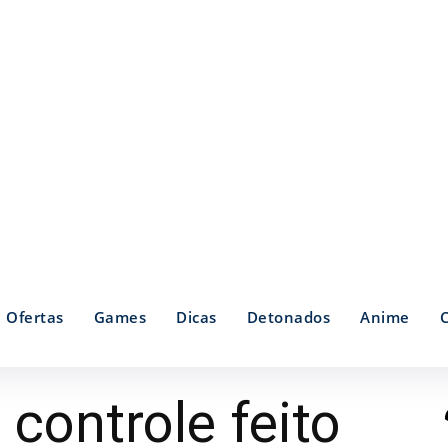
Ofertas
Games
Dicas
Detonados
Anime
 controle feito