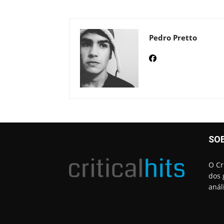
Pedro Pretto
SO
O Cr
dos 
anál