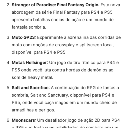
Stranger of Paradise: Final Fantasy Origin
: Esta nova
abordagem da série Final Fantasy para PS4 e PS5
apresenta batalhas cheias de ação e um mundo de
fantasia sombria​​.
Moto GP23
: Experimente a adrenalina das corridas de
moto com opções de crossplay e splitscreen local,
disponível para PS4 e PS5​​.
Metal: Hellsinger
: Um jogo de tiro rítmico para PS4 e
PS5 onde você luta contra hordas de demônios ao
som de heavy metal​​.
Salt and Sacrifice
: A continuação do RPG de fantasia
sombria, Salt and Sanctuary, disponível para PS4 e
PS5, onde você caça magos em um mundo cheio de
armadilhas e perigos​​.
Moonscars
: Um desafiador jogo de ação 2D para PS4
e PS5 que testa suas habilidades de combate em um