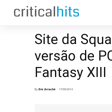
Site da Squar
versão de PC
Fantasy XIII
By
Eric Arraché
17/09/2014