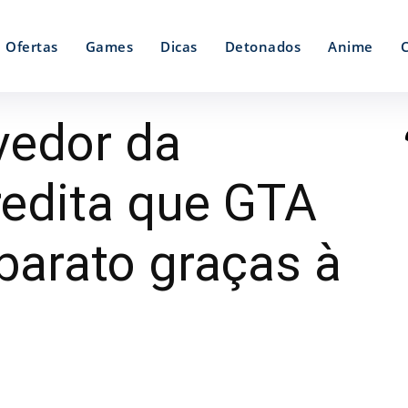
Ofertas
Games
Dicas
Detonados
Anime
vedor da
redita que GTA
barato graças à