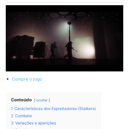
Compre o jogo
Conteúdo
ocultar
1
Características dos Espreitadores (Stalkers)
2
Combate
3
Variações e aparições