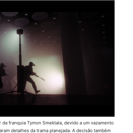
r da franquia Tymon Smektala, devido a um vazamento
aram detalhes da trama planejada. A decisão também