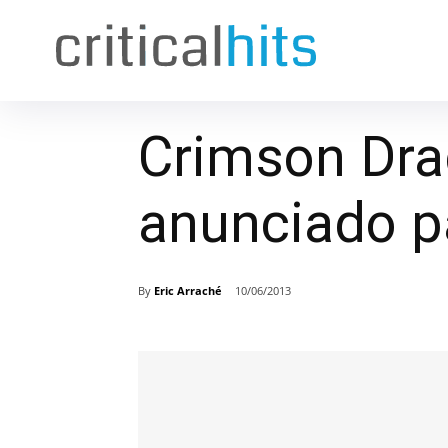
Crimson Dra
anunciado p
By
Eric Arraché
10/06/2013