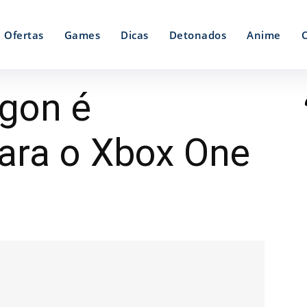
Ofertas
Games
Dicas
Detonados
Anime
gon é
ara o Xbox One