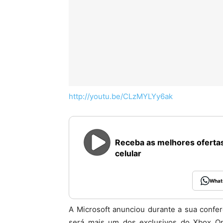
http://youtu.be/CLzMYLYy6ak
Receba as melhores ofertas
celular
What
A Microsoft anunciou durante a sua confe
será mais um dos exclusivos do Xbox On