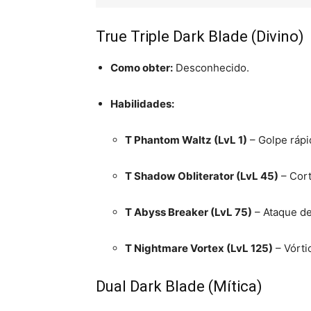
True Triple Dark Blade (Divino)
Como obter:
Desconhecido.
Habilidades:
T Phantom Waltz (LvL 1)
– Golpe rápi
T Shadow Obliterator (LvL 45)
– Cort
T Abyss Breaker (LvL 75)
– Ataque de
T Nightmare Vortex (LvL 125)
– Vórti
Dual Dark Blade (Mítica)