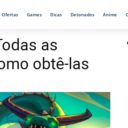
Ofertas
Games
Dicas
Detonados
Anime
Todas as
omo obtê-las