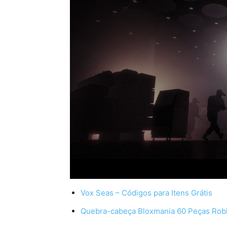
Vox Seas – Códigos para Itens Grátis
Quebra-cabeça Bloxmania 60 Peças Robl