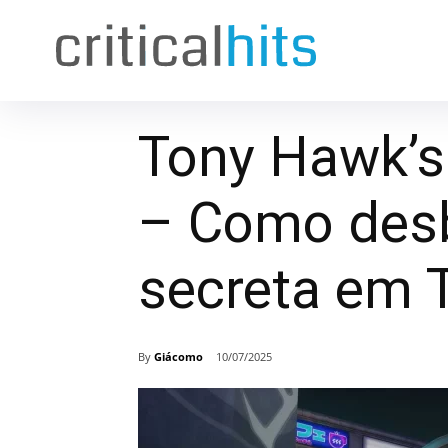
Tony Hawk’s
– Como desb
secreta em 
By
Giácomo
10/07/2025