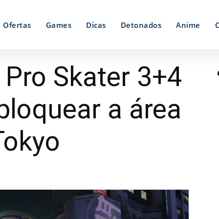
Ofertas
Games
Dicas
Detonados
Anime
 Pro Skater 3+4
loquear a área
Tokyo