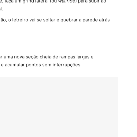
, faça um grind lateral (ou
wallride
) para subir ao
l.
ão, o letreiro vai se soltar e quebrar a parede atrás
rar uma nova seção cheia de rampas largas e
 e acumular pontos sem interrupções.