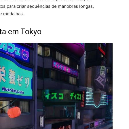
tos para criar sequências de manobras longas,
 e medalhas.
eta em Tokyo